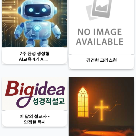
7주 완성 생성형
AI교육 4기 A 반(
경건한 크리스천
화요반) /B 반 (토
요반)
이 달의 설교자 -
안정현 목사