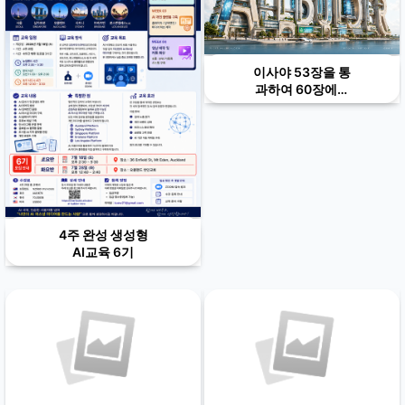
이사야 53장을 통
과하여 60장에서
하나님 나라를 만
드는 복음 방정식
0+1=1 멀티모달
4주 완성 생성형
AI교육 6기