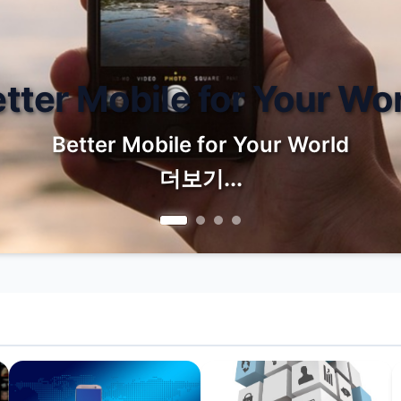
ter Mobile for Your Worl
Better Mobile for Your World
더보기...